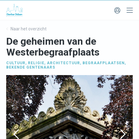
Naar het overzicht
De geheimen van de
Westerbegraafplaats
CULTUUR
,
RELIGIE
,
ARCHITECTUUR
,
BEGRAAFPLAATSEN
,
BEKENDE GENTENAARS