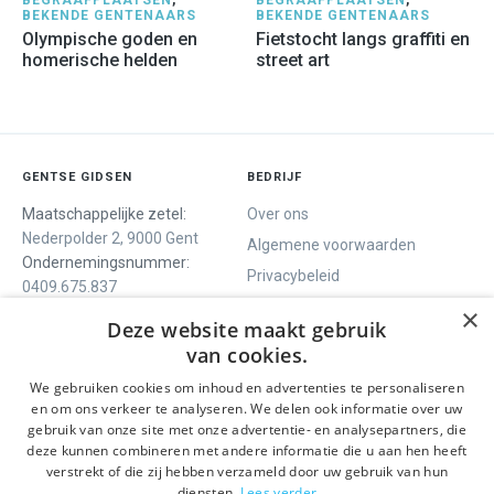
BEKENDE GENTENAARS
BEKENDE GENTENAARS
Olympische goden en
Fietstocht langs graffiti en
homerische helden
street art
GENTSE GIDSEN
BEDRIJF
Maatschappelijke zetel:
Over ons
Nederpolder 2, 9000 Gent
Algemene voorwaarden
Ondernemingsnummer:
Privacybeleid
0409.675.837
Contact
RPR Gent
×
Deze website maakt gebruik
van cookies.
We gebruiken cookies om inhoud en advertenties te personaliseren
ONS AANBOD
SOCIALS
en om ons verkeer te analyseren. We delen ook informatie over uw
Rondleidingen
Facebook
gebruik van onze site met onze advertentie- en analysepartners, die
deze kunnen combineren met andere informatie die u aan hen heeft
Dagprogramma
Instagram
verstrekt of die zij hebben verzameld door uw gebruik van hun
Ghent History Tour
LinkedIn
diensten.
Lees verder