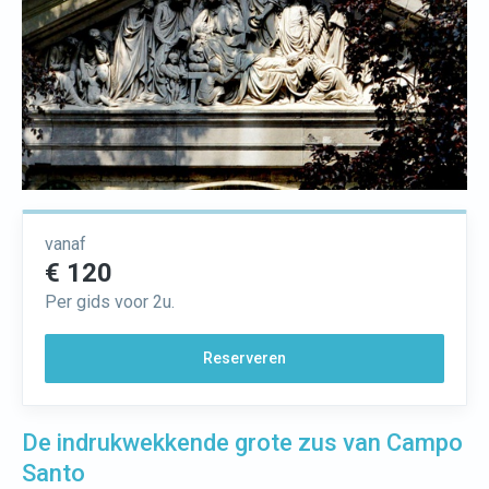
vanaf
€ 120
Per gids voor 2u.
Reserveren
De indrukwekkende grote zus van Campo
Santo