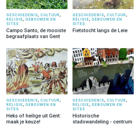
GESCHIEDENIS
,
CULTUUR
,
GESCHIEDENIS
,
CULTUUR
,
RELIGIE
,
GEBOUWEN EN
RELIGIE
,
GEBOUWEN EN
SITES
SITES
Campo Santo, de mooiste
Fietstocht langs de Leie
begraafplaats van Gent
GESCHIEDENIS
,
CULTUUR
,
GESCHIEDENIS
,
CULTUUR
,
RELIGIE
,
GEBOUWEN EN
RELIGIE
,
GEBOUWEN EN
SITES
SITES
Heks of heilige uit Gent:
Historische
maak je keuze!
stadswandeling - centrum