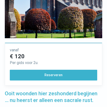
vanaf
€ 120
Per gids voor 2u.
Reserveren
Ooit woonden hier zeshonderd begijnen
… nu heerst er alleen een sacrale rust.