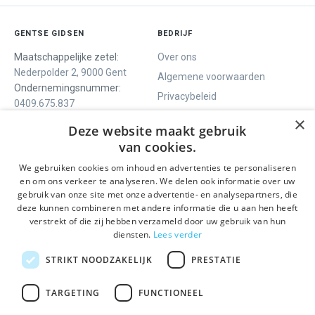
GENTSE GIDSEN
BEDRIJF
Maatschappelijke zetel:
Over ons
Nederpolder 2, 9000 Gent
Algemene voorwaarden
Ondernemingsnummer:
Privacybeleid
0409.675.837
Contact
RPR Gent
×
Deze website maakt gebruik
van cookies.
We gebruiken cookies om inhoud en advertenties te personaliseren
ONS AANBOD
SOCIALS
en om ons verkeer te analyseren. We delen ook informatie over uw
Rondleidingen
Facebook
gebruik van onze site met onze advertentie- en analysepartners, die
deze kunnen combineren met andere informatie die u aan hen heeft
Dagprogramma
Instagram
verstrekt of die zij hebben verzameld door uw gebruik van hun
Ghent History Tour
LinkedIn
diensten.
Lees verder
Activiteiten
STRIKT NOODZAKELIJK
PRESTATIE
BLIJF OP DE HOOGTE
TARGETING
FUNCTIONEEL