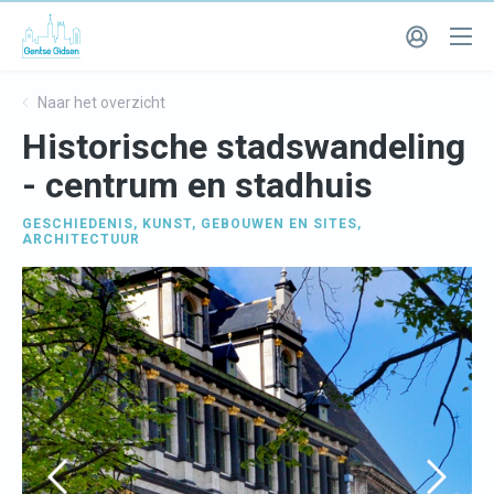
Naar het overzicht
Historische stadswandeling
- centrum en stadhuis
GESCHIEDENIS
,
KUNST
,
GEBOUWEN EN SITES
,
ARCHITECTUUR