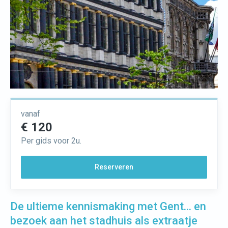
vanaf
€ 120
Per gids voor 2u.
Reserveren
De ultieme kennismaking met Gent... en
bezoek aan het stadhuis als extraatje