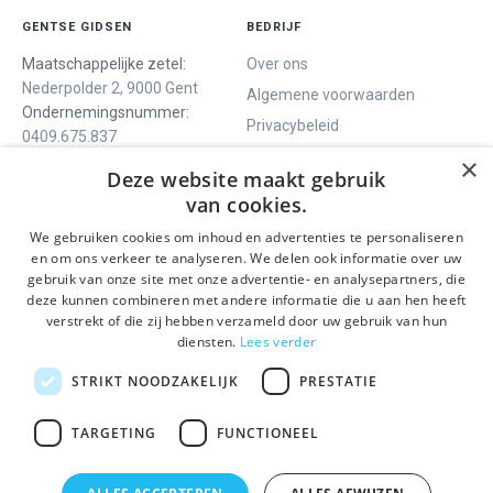
GENTSE GIDSEN
BEDRIJF
Maatschappelijke zetel:
Over ons
Nederpolder 2, 9000 Gent
Algemene voorwaarden
Ondernemingsnummer:
Privacybeleid
0409.675.837
Contact
RPR Gent
×
Deze website maakt gebruik
van cookies.
We gebruiken cookies om inhoud en advertenties te personaliseren
ONS AANBOD
SOCIALS
en om ons verkeer te analyseren. We delen ook informatie over uw
Rondleidingen
Facebook
gebruik van onze site met onze advertentie- en analysepartners, die
deze kunnen combineren met andere informatie die u aan hen heeft
Dagprogramma
Instagram
verstrekt of die zij hebben verzameld door uw gebruik van hun
Ghent History Tour
LinkedIn
diensten.
Lees verder
Activiteiten
STRIKT NOODZAKELIJK
PRESTATIE
BLIJF OP DE HOOGTE
TARGETING
FUNCTIONEEL
Verzenden