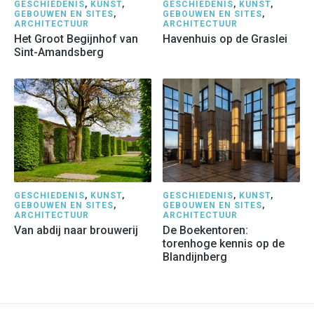
GESCHIEDENIS
,
KUNST
,
GESCHIEDENIS
,
KUNST
,
GEBOUWEN EN SITES
,
GEBOUWEN EN SITES
,
ARCHITECTUUR
ARCHITECTUUR
Het Groot Begijnhof van
Havenhuis op de Graslei
Sint-Amandsberg
GESCHIEDENIS
,
KUNST
,
GESCHIEDENIS
,
KUNST
,
GEBOUWEN EN SITES
,
GEBOUWEN EN SITES
,
ARCHITECTUUR
ARCHITECTUUR
Van abdij naar brouwerij
De Boekentoren:
torenhoge kennis op de
Blandijnberg