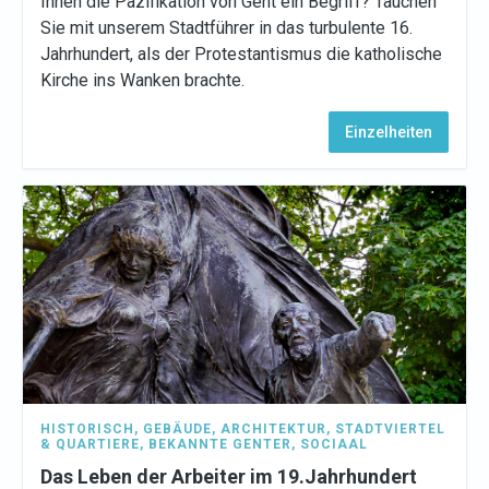
Ihnen die Pazifikation von Gent ein Begriff? Tauchen
Sie mit unserem Stadtführer in das turbulente 16.
Jahrhundert, als der Protestantismus die katholische
Kirche ins Wanken brachte.
Einzelheiten
HISTORISCH
,
GEBÄUDE
,
ARCHITEKTUR
,
STADTVIERTEL
& QUARTIERE
,
BEKANNTE GENTER
,
SOCIAAL
Das Leben der Arbeiter im 19.Jahrhundert