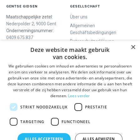
GENTSE GIDSEN
GESELLSCHAFT
Maatschappelijke zetel:
Über uns
Nederpolder 2, 9000 Gent
Allgemeinen
Ondernemingsnummer:
Geschäftsbedingungen
0409.675.837
Datenschutzerklärung
RPR Gent
×
Deze website maakt gebruik
Contact
van cookies.
We gebruiken cookies om inhoud en advertenties te personaliseren
WIR BIETEN
SOCIALS
en om ons verkeer te analyseren. We delen ook informatie over uw
Geführte Tour
Facebook
gebruik van onze site met onze advertentie- en analysepartners, die
deze kunnen combineren met andere informatie die u aan hen heeft
Tagesprogramm
Instagram
verstrekt of die zij hebben verzameld door uw gebruik van hun
History tour
LinkedIn
diensten.
Lees verder
Aktivitäten
STRIKT NOODZAKELIJK
PRESTATIE
BLEIBEN SIE INFORMIERT
TARGETING
FUNCTIONEEL
Senden
ALLES ACCEPTEREN
ALLES AFWIJZEN