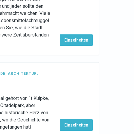
 und jeder sollte den
ehrmacht weichen. Viele
t Lebensmittelschmuggel
n Sie, wie die Stadt
chwere Zeit überstanden
Einzelheiten
DE
,
ARCHITEKTUR
,
l gehört von ‘ t Kuipke,
Citadelpark, aber
as historische Herz von
, wo die Geschichte von
Einzelheiten
angefangen hat!