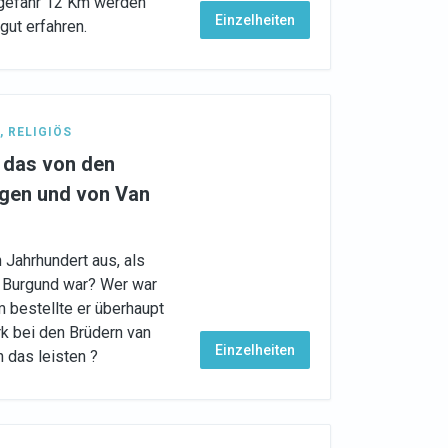
ngefähr 12 Km werden
Einzelheiten
gut erfahren.
,
RELIGIÖS
 das von den
gen und von Van
 Jahrhundert aus, als
n Burgund war? Wer war
 bestellte er überhaupt
k bei den Brüdern van
Einzelheiten
 das leisten ?