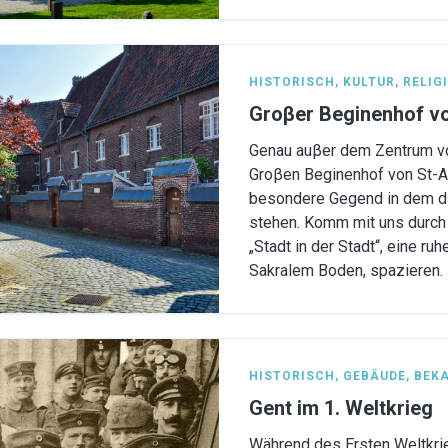
HISTORISCH
,
KULTUR
,
RELIG
Groβer Beginenhof v
Genau auβer dem Zentrum vo
Groβen Beginenhof von St-
besondere Gegend in dem die
stehen. Komm mit uns durch 
„Stadt in der Stadt“, eine ru
Sakralem Boden, spazieren.
HISTORISCH
,
GEBÄUDE
,
BEK
Gent im 1. Weltkrieg
Während des Ersten Weltkri