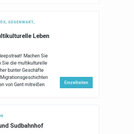
IÖS
,
GEGENWART
,
tikulturelle Leben
leepstraat! Machen Sie
Sie die multikulturelle
her bunter Geschäfte
 Migrationsgeschichten
Einzelheiten
n von Gent mitreißen.
UR
 und Sudbahnhof