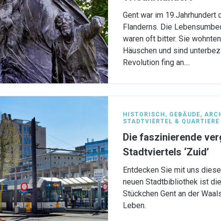
Gent war im 19.Jahrhundert d
Flanderns. Die Lebensumbed
waren oft bitter. Sie wohnte
Häuschen und sind unterbeza
Revolution fing an....
HISTORISCH
,
GEBÄUDE
,
ARC
STADTVIERTEL & QUARTIERE
Die faszinierende ve
Stadtviertels ‘Zuid’
Entdecken Sie mit uns diese
neuen Stadtbibliothek ist d
Stückchen Gent an der Waalse
Leben.