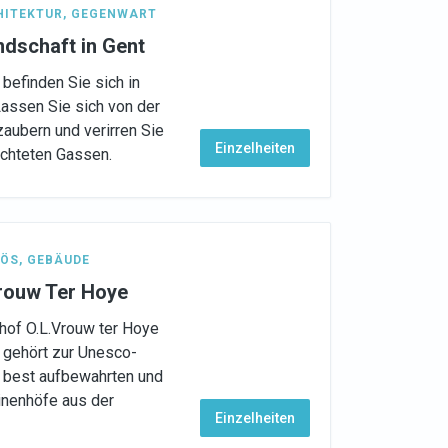
HITEKTUR
,
GEGENWART
dschaft in Gent
 befinden Sie sich in
 Lassen Sie sich von der
aubern und verirren Sie
Einzelheiten
uchteten Gassen.
IÖS
,
GEBÄUDE
rouw Ter Hoye
hof O.L.Vrouw ter Hoye
t gehört zur Unesco-
r best aufbewahrten und
nenhöfe aus der
Einzelheiten