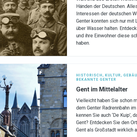
Händen der Deutschen. Alles
Interessen der deutschen W
Genter konnten sich nur mi
über Wasser halten. Entdecke
und ihre Einwohner diese s
haben.
HISTORISCH
,
KULTUR
,
GEBÄU
BEKANNTE GENTER
Gent im Mittelalter
Vielleicht haben Sie schon ma
dem Genter Radrennbahn im 
kennen Sie auch ‘De Kuip’, d
Gent? Entdecken Sie den Ort
Gent als Großstadt wirklich 