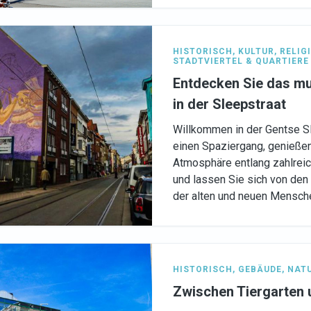
HISTORISCH
,
KULTUR
,
RELIG
STADTVIERTEL & QUARTIERE
Entdecken Sie das mul
in der Sleepstraat
Willkommen in der Gentse S
einen Spaziergang, genießen 
Atmosphäre entlang zahlreic
und lassen Sie sich von den
der alten und neuen Mensche
HISTORISCH
,
GEBÄUDE
,
NAT
Zwischen Tiergarten