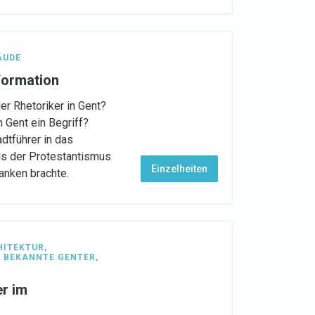
ÄUDE
formation
er Rhetoriker in Gent?
n Gent ein Begriff?
dtführer in das
als der Protestantismus
Einzelheiten
anken brachte.
HITEKTUR
,
,
BEKANNTE GENTER
,
er im