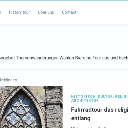
m
History tour
Über uns
Contact
s Angebot Themenwanderungen.Wählen Sie eine Tour aus und buch
leidingen
HISTORISCH
,
KULTUR
,
RELIG
ARCHITEKTUR
Fahrradtour das relig
entlang