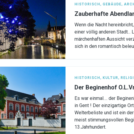
HISTORISCH
,
GEBÄUDE
,
ARC
Zauberhafte Abendlan
Wenn die Nacht hereinbricht,
einer völlig anderen Stadt...
märchenhaften Aussicht verz
sich in den romantisch bele
HISTORISCH
,
KULTUR
,
RELIG
Der Beginenhof O.L.V
Es war einmal…. der Beginen
in Gent ! Der einzigartige Or
Welterbeliste und ist ein de
meist stimmungsvollen Begi
13.Jahrhundert.