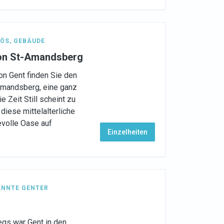
IÖS
,
GEBÄUDE
on St-Amandsberg
n Gent finden Sie den
Amandsberg, eine ganz
 Zeit Still scheint zu
diese mittelalterliche
hevolle Oase auf
Einzelheiten
ANNTE GENTER
egs war Gent in den