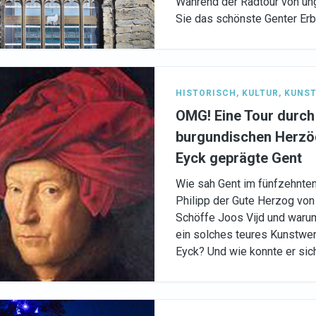
Während der Radtour von u
Sie das schönste Genter Erb
HISTORISCH
,
KULTUR
,
KUNST
OMG! Eine Tour durch
burgundischen Herzö
Eyck geprägte Gent
Wie sah Gent im fünfzehnten
Philipp der Gute Herzog vo
Schöffe Joos Vijd und warum
ein solches teures Kunstwer
Eyck? Und wie konnte er sich