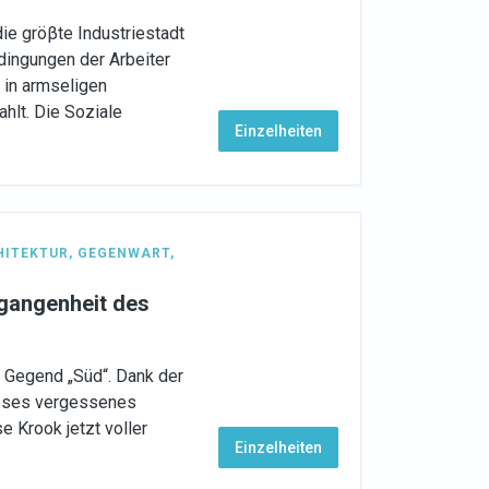
ie gröβte Industriestadt
ingungen der Arbeiter
n in armseligen
hlt. Die Soziale
Einzelheiten
HITEKTUR
,
GEGENWART
,
rgangenheit des
 Gegend „Süd“. Dank der
ieses vergessenes
 Krook jetzt voller
Einzelheiten