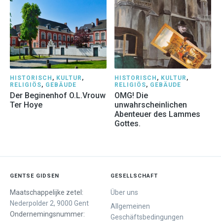
HISTORISCH
,
KULTUR
,
HISTORISCH
,
KULTUR
,
RELIGIÖS
,
GEBÄUDE
RELIGIÖS
,
GEBÄUDE
Der Beginenhof O.L.Vrouw
OMG! Die
Ter Hoye
unwahrscheinlichen
Abenteuer des Lammes
Gottes.
GENTSE GIDSEN
GESELLSCHAFT
Maatschappelijke zetel:
Über uns
Nederpolder 2, 9000 Gent
Allgemeinen
Ondernemingsnummer:
Geschäftsbedingungen