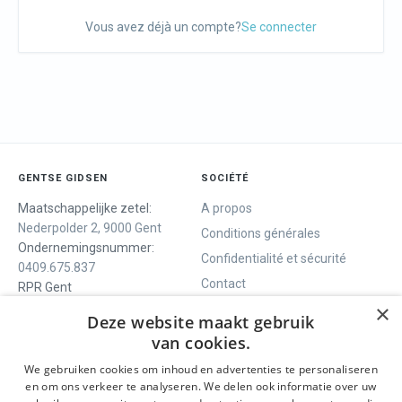
Vous avez déjà un compte?
Se connecter
GENTSE GIDSEN
SOCIÉTÉ
Maatschappelijke zetel:
A propos
Nederpolder 2, 9000 Gent
Conditions générales
Ondernemingsnummer:
Confidentialité et sécurité
0409.675.837
Contact
RPR Gent
×
Deze website maakt gebruik
van cookies.
NOUS VOUS OFFRONS
SOCIALS
We gebruiken cookies om inhoud en advertenties te personaliseren
Visites guidées
Facebook
en om ons verkeer te analyseren. We delen ook informatie over uw