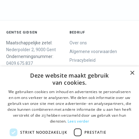
GENTSE GIDSEN
BEDRIJF
Maatschappelijke zetel:
Over ons
Nederpolder 2, 9000 Gent
Algemene voorwaarden
Ondernemingsnummer:
Privacybeleid
0409.675.837
Contact
RPR Gent
×
Deze website maakt gebruik
van cookies.
We gebruiken cookies om inhoud en advertenties te personaliseren
ONS AANBOD
SOCIALS
en om ons verkeer te analyseren. We delen ook informatie over uw
Rondleidingen
Facebook
gebruik van onze site met onze advertentie- en analysepartners, die
deze kunnen combineren met andere informatie die u aan hen heeft
Dagprogramma
Instagram
verstrekt of die zij hebben verzameld door uw gebruik van hun
Ghent History Tour
LinkedIn
diensten.
Lees verder
Activiteiten
STRIKT NOODZAKELIJK
PRESTATIE