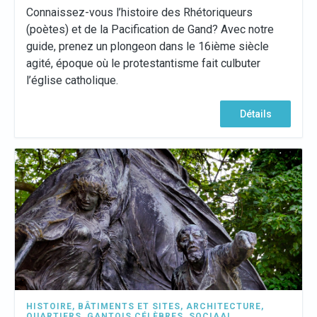
Connaissez-vous l’histoire des Rhétoriqueurs
(poètes) et de la Pacification de Gand? Avec notre
guide, prenez un plongeon dans le 16ième siècle
agité, époque où le protestantisme fait culbuter
l’église catholique.
Détails
HISTOIRE
,
BÂTIMENTS ET SITES
,
ARCHITECTURE
,
QUARTIERS
,
GANTOIS CÉLÈBRES
,
SOCIAAL