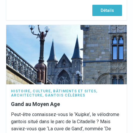
Détails
HISTOIRE
,
CULTURE
,
BÂTIMENTS ET SITES
,
ARCHITECTURE
,
GANTOIS CÉLÈBRES
Gand au Moyen Age
Peut-être connaissez-vous le ‘Kuipke’, le vélodrome
gantois situé dans le parc de la Citadelle ? Mais
saviez-vous que ‘La cuve de Gand’, nommée ‘De