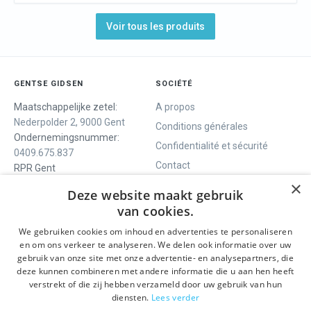
Voir tous les produits
GENTSE GIDSEN
SOCIÉTÉ
Maatschappelijke zetel:
A propos
Nederpolder 2, 9000 Gent
Conditions générales
Ondernemingsnummer:
Confidentialité et sécurité
0409.675.837
Contact
RPR Gent
×
Deze website maakt gebruik
van cookies.
NOUS VOUS OFFRONS
SOCIALS
We gebruiken cookies om inhoud en advertenties te personaliseren
Visites guidées
Facebook
en om ons verkeer te analyseren. We delen ook informatie over uw
gebruik van onze site met onze advertentie- en analysepartners, die
Gand en un jour
Instagram
deze kunnen combineren met andere informatie die u aan hen heeft
Visite guidée du centre
LinkedIn
verstrekt of die zij hebben verzameld door uw gebruik van hun
historique
diensten.
Lees verder