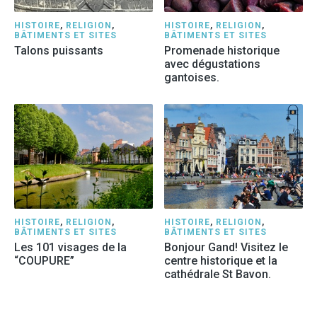
HISTOIRE
,
RELIGION
,
HISTOIRE
,
RELIGION
,
BÂTIMENTS ET SITES
BÂTIMENTS ET SITES
Talons puissants
Promenade historique
avec dégustations
gantoises.
HISTOIRE
,
RELIGION
,
HISTOIRE
,
RELIGION
,
BÂTIMENTS ET SITES
BÂTIMENTS ET SITES
Les 101 visages de la
Bonjour Gand! Visitez le
“COUPURE”
centre historique et la
cathédrale St Bavon.