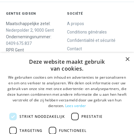
GENTSE GIDSEN
SOCIÉTÉ
Maatschappelijke zetel:
A propos
Nederpolder 2, 9000 Gent
Conditions générales
Ondernemingsnummer:
Confidentialité et sécurité
0409.675.837
Contact
RPR Gent
×
Deze website maakt gebruik
van cookies.
NOUS VOUS OFFRONS
SOCIALS
We gebruiken cookies om inhoud en advertenties te personaliseren
Visites guidées
Facebook
en om ons verkeer te analyseren. We delen ook informatie over uw
gebruik van onze site met onze advertentie- en analysepartners, die
Gand en un jour
Instagram
deze kunnen combineren met andere informatie die u aan hen heeft
Visite guidée du centre
LinkedIn
verstrekt of die zij hebben verzameld door uw gebruik van hun
historique
diensten.
Lees verder
Activités
STRIKT NOODZAKELIJK
PRESTATIE
RESTEZ INFORMÉ
TARGETING
FUNCTIONEEL