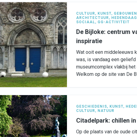
CULTUUR
,
KUNST
,
GEBOUWEN 
ARCHITECTUUR
,
HEDENDAAG
SOCIAAL
,
GG-ACTIVITEIT
De Bijloke: centrum va
inspiratie
Wat ooit een middeleeuws kl
was, is vandaag een geliefd i
museumcomplex vlakbij het 
Welkom op de site van De Bi
GESCHIEDENIS
,
KUNST
,
HEDE
CULTUUR
,
NATUUR
Citadelpark: chillen i
Op de plaats van de oude ci