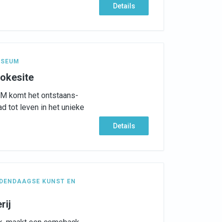
Details
SEUM
okesite
AM komt het ontstaans-
d tot leven in het unieke
Details
DENDAAGSE KUNST EN
rij