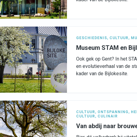
GESCHIEDENIS
,
CULTUUR
,
MU
Museum STAM en Bijl
Ook gek op Gent? In het ST
en evolutieverhaal van de sta
kader van de Bijlokesite.
CULTUUR
,
ONTSPANNING
,
HE
CULTUUR
,
CULINAIR
Van abdij naar brouwe