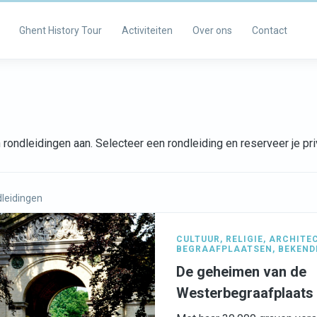
Ghent History Tour
Activiteiten
Over ons
Contact
rondleidingen aan. Selecteer een rondleiding en reserveer je p
leidingen
CULTUUR
,
RELIGIE
,
ARCHITE
BEGRAAFPLAATSEN
,
BEKEND
De geheimen van de
Westerbegraafplaats