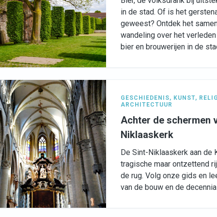
Bier, dé volksdrank bij uits
in de stad. Of is het gerste
geweest? Ontdek het samen 
wandeling over het verleden
bier en brouwerijen in de sta
GESCHIEDENIS
,
KUNST
,
RELI
ARCHITECTUUR
Achter de schermen v
Niklaaskerk
De Sint-Niklaaskerk aan de 
tragische maar ontzettend ri
de rug. Volg onze gids en le
van de bouw en de decennial