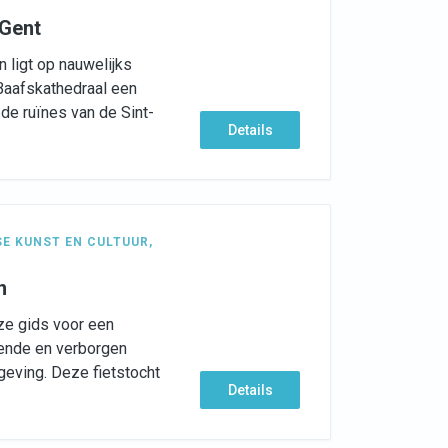
 Gent
n ligt op nauwelijks
Baafskathedraal een
 de ruïnes van de Sint-
Details
E KUNST EN CULTUUR
,
n
nze gids voor een
kende en verborgen
eving. Deze fietstocht
Details