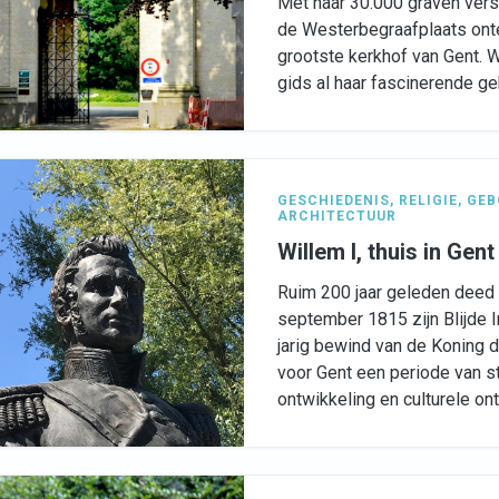
Met haar 30.000 graven vers
de Westerbegraafplaats ont
grootste kerkhof van Gent. 
gids al haar fascinerende ge
GESCHIEDENIS
,
RELIGIE
,
GEB
ARCHITECTUUR
Willem I, thuis in Gent
Ruim 200 jaar geleden deed 
september 1815 zijn Blijde I
jarig bewind van de Koning 
voor Gent een periode van 
ontwikkeling en culturele ont