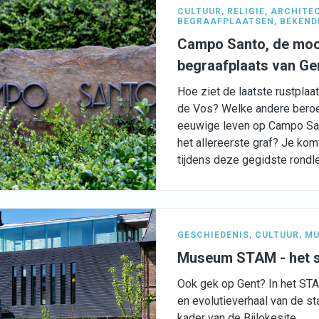
CULTUUR
,
RELIGIE
,
ARCHITE
BEGRAAFPLAATSEN
,
BEKEND
Campo Santo, de moo
begraafplaats van Ge
Hoe ziet de laatste rustplaa
de Vos? Welke andere bero
eeuwige leven op Campo San
het allereerste graf? Je kom
tijdens deze gegidste rondl
GESCHIEDENIS
,
CULTUUR
,
MU
Museum STAM - het
Ook gek op Gent? In het ST
en evolutieverhaal van de sta
kader van de Bijlokesite.