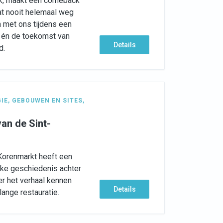
tek, maakt een comeback
nat nooit helemaal weg
met ons tijdens een
 én de toekomst van
Details
d.
GIE
,
GEBOUWEN EN SITES
,
an de Sint-
Korenmarkt heeft een
jke geschiedenis achter
er het verhaal kennen
Details
ange restauratie.