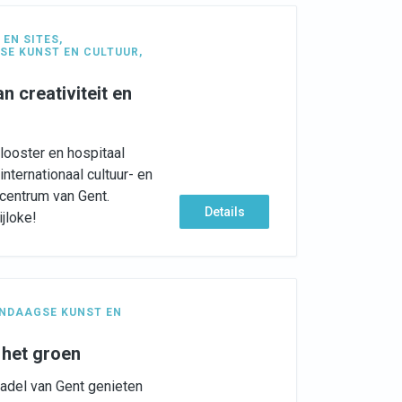
EN SITES
,
SE KUNST EN CULTUUR
,
n creativiteit en
ooster en hospitaal
nternationaal cultuur- en
centrum van Gent.
Details
jloke!
NDAAGSE KUNST EN
n het groen
tadel van Gent genieten