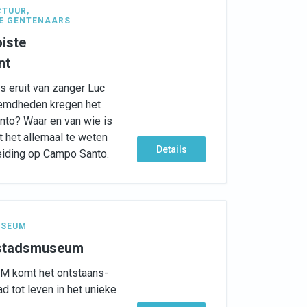
CTUUR
,
E GENTENAARS
iste
nt
ts eruit van zanger Luc
emdheden kregen het
to? Waar en van wie is
t het allemaal te weten
Details
eiding op Campo Santo.
SEUM
 stadsmuseum
AM komt het ontstaans-
d tot leven in het unieke