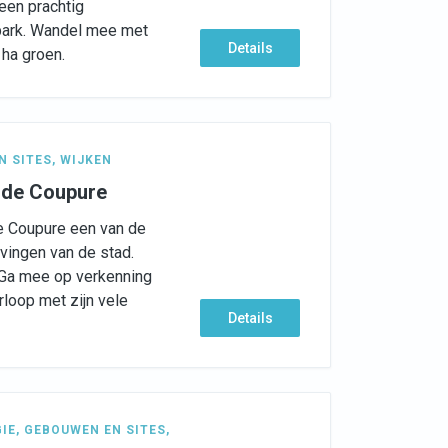
een prachtig
lpark. Wandel mee met
Details
ha groen.
N SITES
,
WIJKEN
 de Coupure
de Coupure een van de
ngen van de stad.
.. Ga mee op verkenning
rloop met zijn vele
Details
GIE
,
GEBOUWEN EN SITES
,