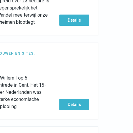
preid over 23 hectare is
egensprekelijk het
Wandel mee terwijl onze
Details
heimen blootlegt...
OUWEN EN SITES
,
Willem I op 5
ntrede in Gent. Het 15-
der Nederlanden was
sterke economische
Details
plooiing.