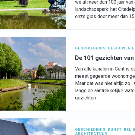
we al meer dan 100 jaar van 
landschapspark: het Citade
onze gids door meer dan 15 
GESCHIEDENIS
,
GEBOUWEN E
De 101 gezichten van
Van alle kanalen in Gent is 
meest gegeerde woonomgevi
Maar dat was niet altijd zo.
langs de aantrekkelijke wate
gezichten.
GESCHIEDENIS
,
KUNST
,
RELI
ARCHITECTUUR