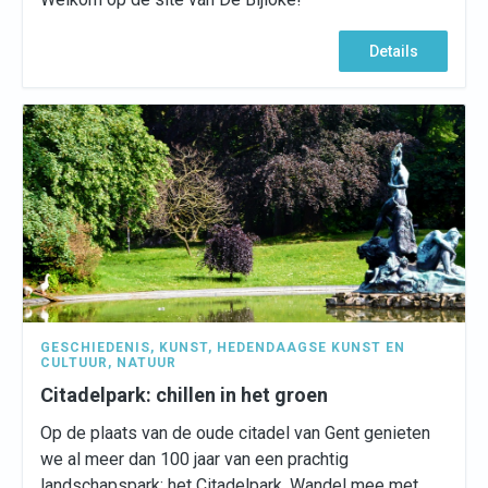
Details
GESCHIEDENIS
,
KUNST
,
HEDENDAAGSE KUNST EN
CULTUUR
,
NATUUR
Citadelpark: chillen in het groen
Op de plaats van de oude citadel van Gent genieten
we al meer dan 100 jaar van een prachtig
landschapspark: het Citadelpark. Wandel mee met