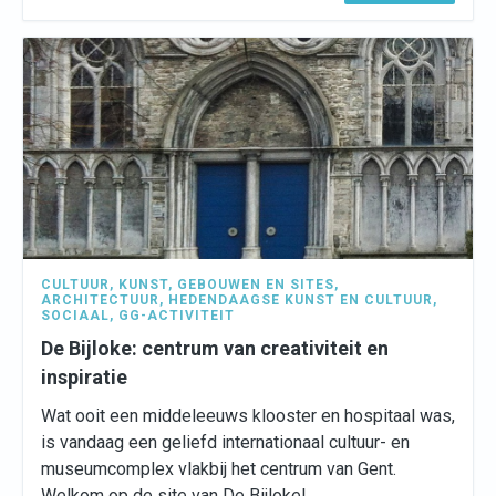
CULTUUR
,
KUNST
,
GEBOUWEN EN SITES
,
ARCHITECTUUR
,
HEDENDAAGSE KUNST EN CULTUUR
,
SOCIAAL
,
GG-ACTIVITEIT
De Bijloke: centrum van creativiteit en
inspiratie
Wat ooit een middeleeuws klooster en hospitaal was,
is vandaag een geliefd internationaal cultuur- en
museumcomplex vlakbij het centrum van Gent.
Welkom op de site van De Bijloke!