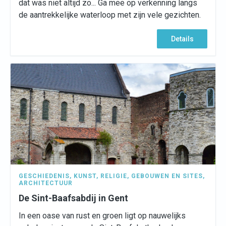
dat was niet altijd zo... Ga mee op verkenning langs
de aantrekkelijke waterloop met zijn vele gezichten.
Details
GESCHIEDENIS
,
KUNST
,
RELIGIE
,
GEBOUWEN EN SITES
,
ARCHITECTUUR
De Sint-Baafsabdij in Gent
In een oase van rust en groen ligt op nauwelijks