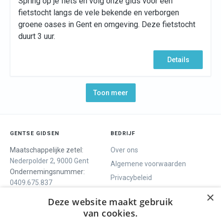
Spring op je fiets en volg onze gids voor een
fietstocht langs de vele bekende en verborgen
groene oases in Gent en omgeving. Deze fietstocht
duurt 3 uur.
Details
Toon meer
GENTSE GIDSEN
BEDRIJF
Maatschappelijke zetel:
Over ons
Nederpolder 2, 9000 Gent
Algemene voorwaarden
Ondernemingsnummer:
Privacybeleid
0409.675.837
Contact
RPR Gent
×
Deze website maakt gebruik
van cookies.