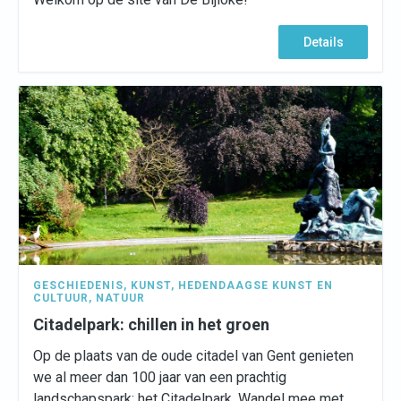
Details
GESCHIEDENIS
,
KUNST
,
HEDENDAAGSE KUNST EN
CULTUUR
,
NATUUR
Citadelpark: chillen in het groen
Op de plaats van de oude citadel van Gent genieten
we al meer dan 100 jaar van een prachtig
landschapspark: het Citadelpark. Wandel mee met