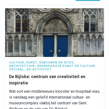
CULTUUR
,
KUNST
,
GEBOUWEN EN SITES
,
ARCHITECTUUR
,
HEDENDAAGSE KUNST EN CULTUUR
,
SOCIAAL
,
GG-ACTIVITEIT
De Bijloke: centrum van creativiteit en
inspiratie
Wat ooit een middeleeuws klooster en hospitaal was,
is vandaag een geliefd internationaal cultuur- en
museumcomplex vlakbij het centrum van Gent.
Welkom op de site van De Bijloke!