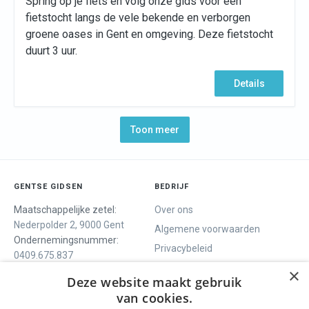
Spring op je fiets en volg onze gids voor een
fietstocht langs de vele bekende en verborgen
groene oases in Gent en omgeving. Deze fietstocht
duurt 3 uur.
Details
Toon meer
GENTSE GIDSEN
BEDRIJF
Maatschappelijke zetel:
Over ons
Nederpolder 2, 9000 Gent
Algemene voorwaarden
Ondernemingsnummer:
Privacybeleid
0409.675.837
Contact
RPR Gent
×
Deze website maakt gebruik
van cookies.