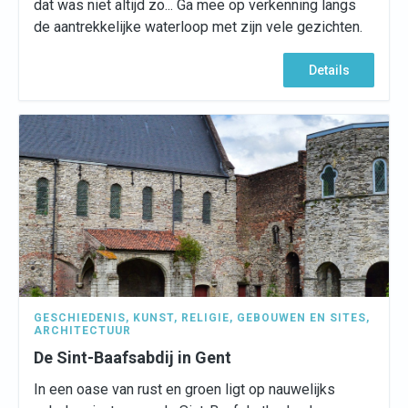
dat was niet altijd zo... Ga mee op verkenning langs
de aantrekkelijke waterloop met zijn vele gezichten.
Details
GESCHIEDENIS
,
KUNST
,
RELIGIE
,
GEBOUWEN EN SITES
,
ARCHITECTUUR
De Sint-Baafsabdij in Gent
In een oase van rust en groen ligt op nauwelijks