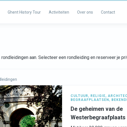
Ghent History Tour
Activiteiten
Over ons
Contact
rondleidingen aan. Selecteer een rondleiding en reserveer je p
leidingen
CULTUUR
,
RELIGIE
,
ARCHITE
BEGRAAFPLAATSEN
,
BEKEND
De geheimen van de
Westerbegraafplaats