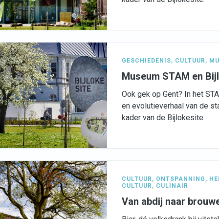
GESCHIEDENIS
,
CULTUUR
,
MU
Museum STAM en Bijl
Ook gek op Gent? In het ST
en evolutieverhaal van de sta
kader van de Bijlokesite.
CULTUUR
,
ONTSPANNING
,
HE
CULTUUR
,
CULINAIR
Van abdij naar brouwe