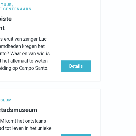
CTUUR
,
E GENTENAARS
iste
nt
ts eruit van zanger Luc
emdheden kregen het
to? Waar en van wie is
t het allemaal te weten
Details
eiding op Campo Santo.
SEUM
 stadsmuseum
AM komt het ontstaans-
d tot leven in het unieke