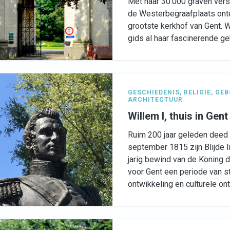
Met haar 30.000 graven vers
de Westerbegraafplaats ont
grootste kerkhof van Gent. 
gids al haar fascinerende ge
GESCHIEDENIS
,
RELIGIE
,
GEB
ARCHITECTUUR
Willem I, thuis in Gent
Ruim 200 jaar geleden deed 
september 1815 zijn Blijde I
jarig bewind van de Koning 
voor Gent een periode van 
ontwikkeling en culturele ont