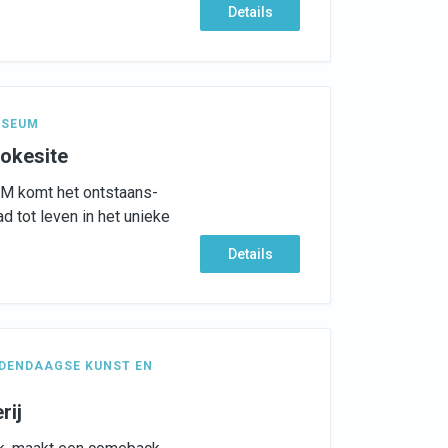
Details
SEUM
okesite
AM komt het ontstaans-
d tot leven in het unieke
Details
DENDAAGSE KUNST EN
rij