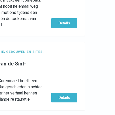
tek, maakt een comeback
nat nooit helemaal weg
met ons tijdens een
 én de toekomst van
Details
d.
GIE
,
GEBOUWEN EN SITES
,
an de Sint-
Korenmarkt heeft een
jke geschiedenis achter
er het verhaal kennen
Details
ange restauratie.