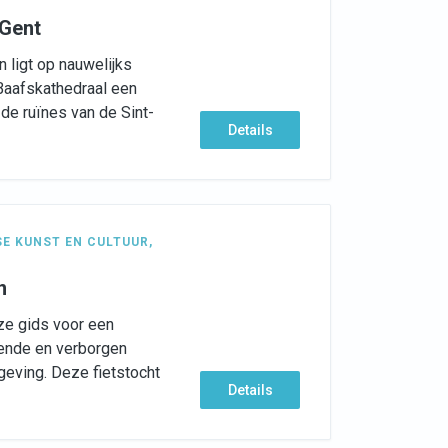
 Gent
n ligt op nauwelijks
Baafskathedraal een
 de ruïnes van de Sint-
Details
E KUNST EN CULTUUR
,
n
nze gids voor een
kende en verborgen
eving. Deze fietstocht
Details