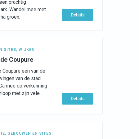
een prachtig
lpark. Wandel mee met
Details
ha groen.
N SITES
,
WIJKEN
 de Coupure
de Coupure een van de
ngen van de stad.
.. Ga mee op verkenning
rloop met zijn vele
Details
GIE
,
GEBOUWEN EN SITES
,