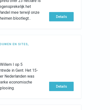
preid over 23 hectare is
egensprekelijk het
Wandel mee terwijl onze
Details
heimen blootlegt...
OUWEN EN SITES
,
Willem I op 5
ntrede in Gent. Het 15-
der Nederlanden was
sterke economische
Details
plooiing.