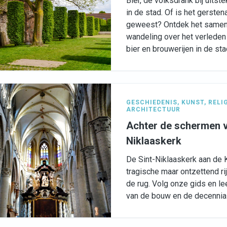
Bier, dé volksdrank bij uits
in de stad. Of is het gerste
geweest? Ontdek het samen 
wandeling over het verleden
bier en brouwerijen in de sta
GESCHIEDENIS
,
KUNST
,
RELI
ARCHITECTUUR
Achter de schermen v
Niklaaskerk
De Sint-Niklaaskerk aan de 
tragische maar ontzettend ri
de rug. Volg onze gids en le
van de bouw en de decennial