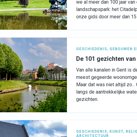
we al meer dan 100 jaar van 
landschapspark: het Citade
onze gids door meer dan 15 
GESCHIEDENIS
,
GEBOUWEN E
De 101 gezichten van
Van alle kanalen in Gent is 
meest gegeerde woonomgevi
Maar dat was niet altijd zo.
langs de aantrekkelijke wate
gezichten.
GESCHIEDENIS
,
KUNST
,
RELI
ARCHITECTUUR