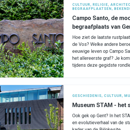
CULTUUR
,
RELIGIE
,
ARCHITE
BEGRAAFPLAATSEN
,
BEKEND
Campo Santo, de moo
begraafplaats van Ge
Hoe ziet de laatste rustplaa
de Vos? Welke andere bero
eeuwige leven op Campo San
het allereerste graf? Je kom
tijdens deze gegidste rondl
GESCHIEDENIS
,
CULTUUR
,
MU
Museum STAM - het
Ook gek op Gent? In het ST
en evolutieverhaal van de sta
kader van de Bijlokesite.