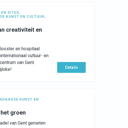
EN SITES
,
SE KUNST EN CULTUUR
,
n creativiteit en
ooster en hospitaal
nternationaal cultuur- en
centrum van Gent.
Details
jloke!
NDAAGSE KUNST EN
n het groen
tadel van Gent genieten