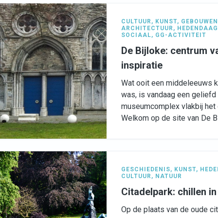
CULTUUR
,
KUNST
,
GEBOUWEN 
ARCHITECTUUR
,
HEDENDAAG
SOCIAAL
,
GG-ACTIVITEIT
De Bijloke: centrum va
inspiratie
Wat ooit een middeleeuws kl
was, is vandaag een geliefd i
museumcomplex vlakbij het 
Welkom op de site van De Bi
GESCHIEDENIS
,
KUNST
,
HEDE
CULTUUR
,
NATUUR
Citadelpark: chillen i
Op de plaats van de oude ci