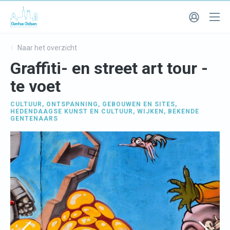
Naar het overzicht
Graffiti- en street art tour -
te voet
CULTUUR
,
ONTSPANNING
,
GEBOUWEN EN SITES
,
HEDENDAAGSE KUNST EN CULTUUR
,
WIJKEN
,
BEKENDE
GENTENAARS