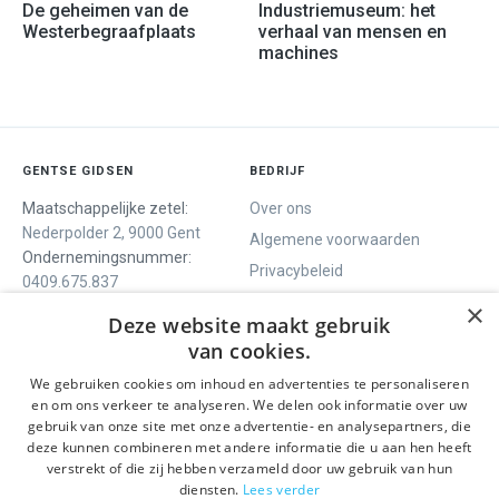
De geheimen van de
Industriemuseum: het
Westerbegraafplaats
verhaal van mensen en
machines
GENTSE GIDSEN
BEDRIJF
Maatschappelijke zetel:
Over ons
Nederpolder 2, 9000 Gent
Algemene voorwaarden
Ondernemingsnummer:
Privacybeleid
0409.675.837
Contact
RPR Gent
×
Deze website maakt gebruik
van cookies.
We gebruiken cookies om inhoud en advertenties te personaliseren
ONS AANBOD
SOCIALS
en om ons verkeer te analyseren. We delen ook informatie over uw
Rondleidingen
Facebook
gebruik van onze site met onze advertentie- en analysepartners, die
deze kunnen combineren met andere informatie die u aan hen heeft
Dagprogramma
Instagram
verstrekt of die zij hebben verzameld door uw gebruik van hun
Ghent History Tour
LinkedIn
diensten.
Lees verder