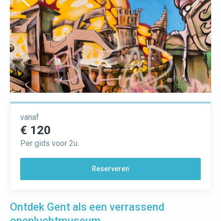
vanaf
€ 120
Per gids voor 2u.
Reserveren
Ontdek Gent als een verrassend
openluchtmuseum ...