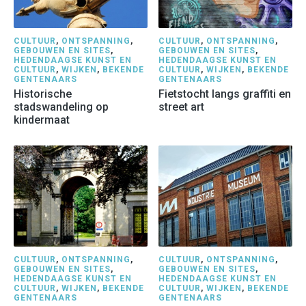
CULTUUR
,
ONTSPANNING
,
CULTUUR
,
ONTSPANNING
,
GEBOUWEN EN SITES
,
GEBOUWEN EN SITES
,
HEDENDAAGSE KUNST EN
HEDENDAAGSE KUNST EN
CULTUUR
,
WIJKEN
,
BEKENDE
CULTUUR
,
WIJKEN
,
BEKENDE
GENTENAARS
GENTENAARS
Historische
Fietstocht langs graffiti en
stadswandeling op
street art
kindermaat
CULTUUR
,
ONTSPANNING
,
CULTUUR
,
ONTSPANNING
,
GEBOUWEN EN SITES
,
GEBOUWEN EN SITES
,
HEDENDAAGSE KUNST EN
HEDENDAAGSE KUNST EN
CULTUUR
,
WIJKEN
,
BEKENDE
CULTUUR
,
WIJKEN
,
BEKENDE
GENTENAARS
GENTENAARS