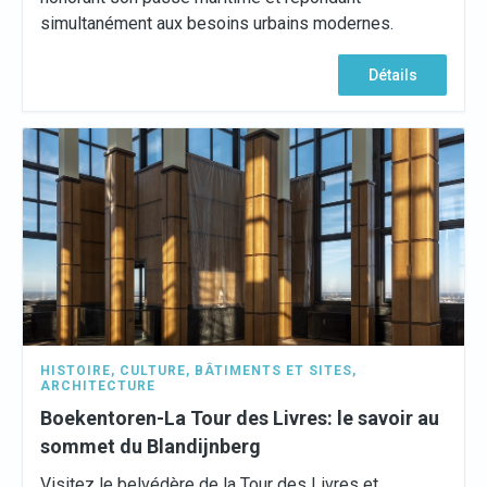
simultanément aux besoins urbains modernes.
Détails
HISTOIRE
,
CULTURE
,
BÂTIMENTS ET SITES
,
ARCHITECTURE
Boekentoren-La Tour des Livres: le savoir au
sommet du Blandijnberg
Visitez le belvédère de la Tour des Livres et