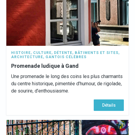
HISTOIRE
,
CULTURE
,
DÉTENTE
,
BÂTIMENTS ET SITES
,
ARCHITECTURE
,
GANTOIS CÉLÈBRES
Promenade ludique à Gand
Une promenade le long des coins les plus charmants
du centre historique, pimentée d’humour, de rigolade,
de sourire, d’enthousiasme.
Détails