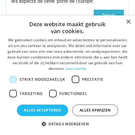
les aspects de cette 'porte de l'Europe'.
Détails
×
Deze website maakt gebruik
van cookies.
We gebruiken cookies om inhoud en advertenties te personaliseren
en om ons verkeer te analyseren. We delen ook informatie over uw
gebruik van onze site met onze advertentie- en analysepartners, die
deze kunnen combineren met andere informatie die u aan hen heeft
verstrekt of die zij hebben verzameld door uw gebruik van hun
diensten.
Lees verder
STRIKT NOODZAKELIJK
PRESTATIE
TARGETING
FUNCTIONEEL
CULTURE
,
DÉTENTE
,
CONTEMPORAIN
,
VISITE
D'ENTREPRISE
,
CULINAIR
Visite d’entreprise chez Filliers Distillery
ALLES ACCEPTEREN
ALLES AFWIJZEN
Beaucoup plus que le genièvre de grain, la gamme
DETAILS WEERGEVEN
comprend également le gin, le whisky et la vodka.