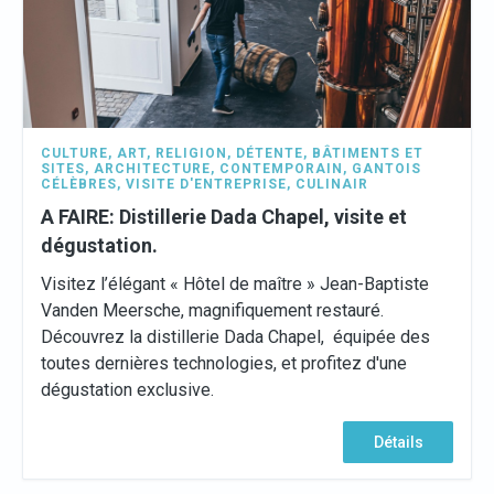
CULTURE
,
ART
,
RELIGION
,
DÉTENTE
,
BÂTIMENTS ET
SITES
,
ARCHITECTURE
,
CONTEMPORAIN
,
GANTOIS
CÉLÈBRES
,
VISITE D'ENTREPRISE
,
CULINAIR
A FAIRE: Distillerie Dada Chapel, visite et
dégustation.
Visitez l’élégant « Hôtel de maître » Jean-Baptiste
Vanden Meersche, magnifiquement restauré.
Découvrez la distillerie Dada Chapel, équipée des
toutes dernières technologies, et profitez d'une
dégustation exclusive.
Détails