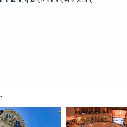
ts, Italiaans, Spaans, Portugees, West-Vlaams,
r…