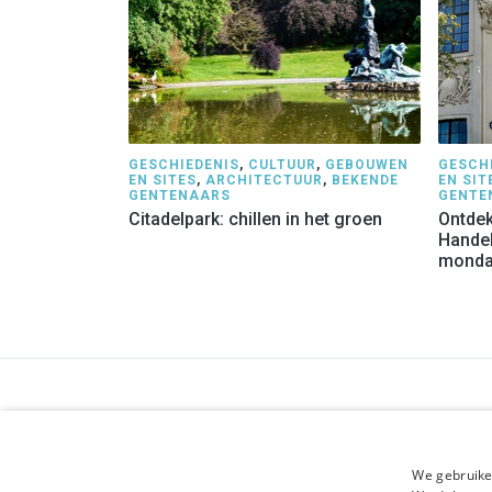
GESCHIEDENIS
,
CULTUUR
,
GEBOUWEN
GESCH
EN SITES
,
ARCHITECTUUR
,
BEKENDE
EN SIT
GENTENAARS
GENTE
Citadelpark: chillen in het groen
Ontdek
Handel
monda
GENTSE GIDSEN
BEDRIJ
Maatschappelijke zetel:
Over o
We gebruike
Nederpolder 2, 9000 Gent
Algeme