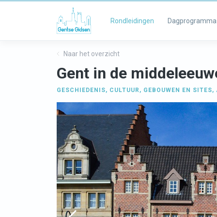
Rondleidingen
Dagprogramma
Naar het overzicht
Gent in de middeleeuw
GESCHIEDENIS
,
CULTUUR
,
GEBOUWEN EN SITES
,