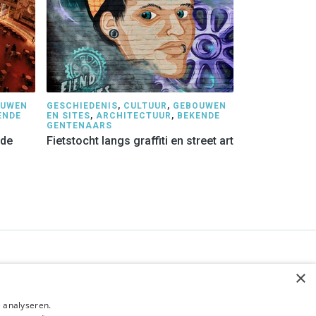
OUWEN
GESCHIEDENIS
,
CULTUUR
,
GEBOUWEN
ENDE
EN SITES
,
ARCHITECTUUR
,
BEKENDE
GENTENAARS
nde
Fietstocht langs graffiti en street art
BLIJF OP DE HOOGTE
×
Verzenden
 analyseren.