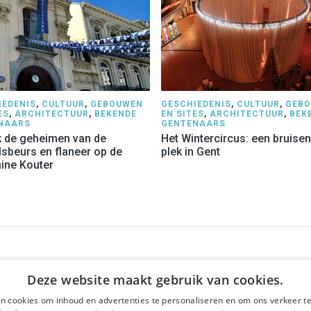
IEDENIS
,
CULTUUR
,
GEBOUWEN
GESCHIEDENIS
,
CULTUUR
,
GEB
ES
,
ARCHITECTUUR
,
BEKENDE
EN SITES
,
ARCHITECTUUR
,
BEK
NAARS
GENTENAARS
 de geheimen van de
Het Wintercircus: een bruise
sbeurs en flaneer op de
plek in Gent
ine Kouter
F
ONS AANBOD
SOCIALS
Deze website maakt gebruik van cookies.
ns
Rondleidingen
Facebook
n cookies om inhoud en advertenties te personaliseren en om ons verkeer te
ne voorwaarden
Dagprogramma
Instagram