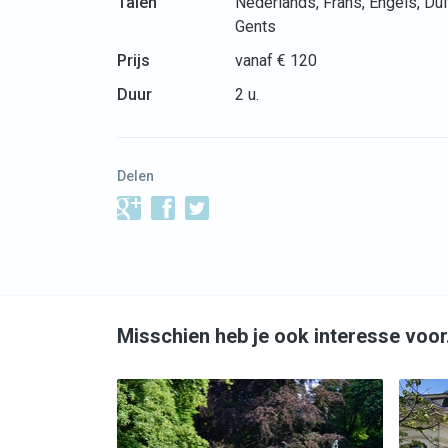
Talen
Nederlands, Frans, Engels, Dui
Gents
Prijs
vanaf € 120
Duur
2 u.
Delen
Misschien heb je ook interesse voo