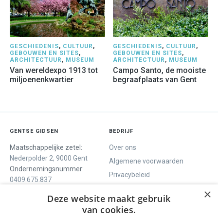
GESCHIEDENIS
,
CULTUUR
,
GESCHIEDENIS
,
CULTUUR
,
GEBOUWEN EN SITES
,
GEBOUWEN EN SITES
,
ARCHITECTUUR
,
MUSEUM
ARCHITECTUUR
,
MUSEUM
Van wereldexpo 1913 tot
Campo Santo, de mooiste
miljoenenkwartier
begraafplaats van Gent
GENTSE GIDSEN
BEDRIJF
Maatschappelijke zetel:
Over ons
Nederpolder 2, 9000 Gent
Algemene voorwaarden
Ondernemingsnummer:
Privacybeleid
0409.675.837
Contact
RPR Gent
×
Deze website maakt gebruik
van cookies.