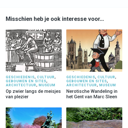
Misschien heb je ook interesse voor…
GESCHIEDENIS
,
CULTUUR
,
GESCHIEDENIS
,
CULTUUR
,
GEBOUWEN EN SITES
,
GEBOUWEN EN SITES
,
ARCHITECTUUR
,
MUSEUM
ARCHITECTUUR
,
MUSEUM
Op zwier langs de meisjes
Nerotische Wandeling in
van plezier
het Gent van Marc Sleen