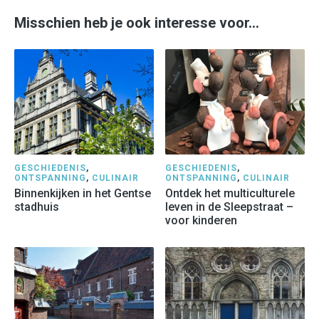
Misschien heb je ook interesse voor…
GESCHIEDENIS
,
GESCHIEDENIS
,
ONTSPANNING
,
CULINAIR
ONTSPANNING
,
CULINAIR
Binnenkijken in het Gentse
Ontdek het multiculturele
stadhuis
leven in de Sleepstraat –
voor kinderen