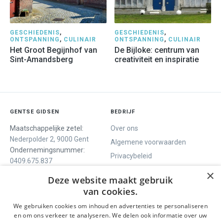
GESCHIEDENIS
,
GESCHIEDENIS
,
ONTSPANNING
,
CULINAIR
ONTSPANNING
,
CULINAIR
Het Groot Begijnhof van
De Bijloke: centrum van
Sint-Amandsberg
creativiteit en inspiratie
GENTSE GIDSEN
BEDRIJF
Maatschappelijke zetel:
Over ons
Nederpolder 2, 9000 Gent
Algemene voorwaarden
Ondernemingsnummer:
Privacybeleid
0409.675.837
Contact
RPR Gent
×
Deze website maakt gebruik
van cookies.
We gebruiken cookies om inhoud en advertenties te personaliseren
ONS AANBOD
SOCIALS
en om ons verkeer te analyseren. We delen ook informatie over uw