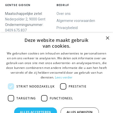
GENTSE GIDSEN
BEDRIJF
Maatschappelijke zetel:
Over ons
Nederpolder 2, 9000 Gent
Algemene voorwaarden
Ondernemingsnummer:
Privacybeleid
0409.675.837
Contact
RPR Gent
×
Deze website maakt gebruik
van cookies.
We gebruiken cookies om inhoud en advertenties te personaliseren
ONS AANBOD
SOCIALS
en om ons verkeer te analyseren. We delen ook informatie over uw
Rondleidingen
Facebook
gebruik van onze site met onze advertentie- en analysepartners, die
deze kunnen combineren met andere informatie die u aan hen heeft
Dagprogramma
Instagram
verstrekt of die zij hebben verzameld door uw gebruik van hun
Ghent History Tour
LinkedIn
diensten.
Lees verder
Activiteiten
STRIKT NOODZAKELIJK
PRESTATIE
BLIJF OP DE HOOGTE
TARGETING
FUNCTIONEEL
Verzenden
ALLES ACCEPTEREN
ALLES AFWIJZEN