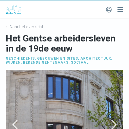
Naar het overzicht
Het Gentse arbeidersleven
in de 19de eeuw
GESCHIEDENIS
,
GEBOUWEN EN SITES
,
ARCHITECTUUR
,
WIJKEN
,
BEKENDE GENTENAARS
,
SOCIAAL