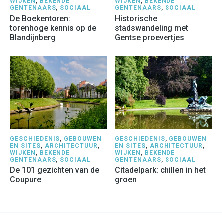
WIJKEN
,
BEKENDE
WIJKEN
,
BEKENDE
GENTENAARS
,
SOCIAAL
GENTENAARS
,
SOCIAAL
De Boekentoren:
Historische
torenhoge kennis op de
stadswandeling met
Blandijnberg
Gentse proevertjes
GESCHIEDENIS
,
GEBOUWEN
GESCHIEDENIS
,
GEBOUWEN
EN SITES
,
ARCHITECTUUR
,
EN SITES
,
ARCHITECTUUR
,
WIJKEN
,
BEKENDE
WIJKEN
,
BEKENDE
GENTENAARS
,
SOCIAAL
GENTENAARS
,
SOCIAAL
De 101 gezichten van de
Citadelpark: chillen in het
Coupure
groen