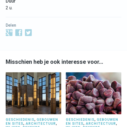
Duur
2 u.
Delen
Misschien heb je ook interesse voor…
GESCHIEDENIS
,
GEBOUWEN
GESCHIEDENIS
,
GEBOUWEN
EN SITES
,
ARCHITECTUUR
,
EN SITES
,
ARCHITECTUUR
,