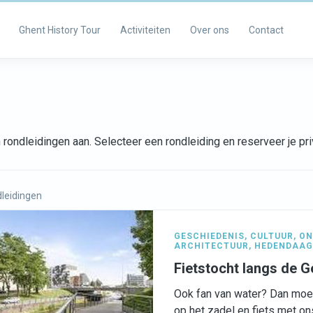
Ghent History Tour
Activiteiten
Over ons
Contact
rondleidingen aan. Selecteer een rondleiding en reserveer je p
leidingen
GESCHIEDENIS
,
CULTUUR
,
ON
ARCHITECTUUR
,
HEDENDAAG
Fietstocht langs de 
Ook fan van water? Dan moet 
op het zadel en fiets met o