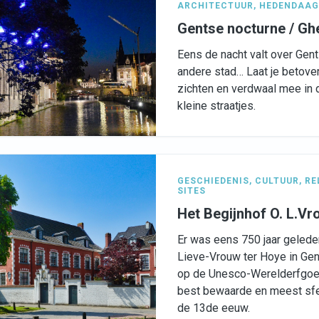
ARCHITECTUUR
,
HEDENDAAG
Gentse nocturne / Ghe
Eens de nacht valt over Gent 
andere stad… Laat je betove
zichten en verdwaal mee in 
kleine straatjes.
GESCHIEDENIS
,
CULTUUR
,
RE
SITES
Het Begijnhof O. L.Vr
Er was eens 750 jaar geleden
Lieve-Vrouw ter Hoye in Gen
op de Unesco-Werelderfgoedl
best bewaarde en meest sfee
de 13de eeuw.