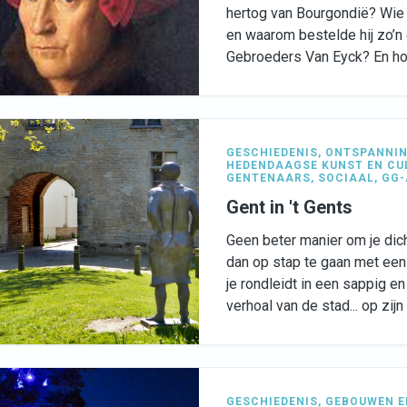
hertog van Bourgondië? Wie
en waarom bestelde hij zo’n 
Gebroeders Van Eyck? En hoe
GESCHIEDENIS
,
ONTSPANNI
HEDENDAAGSE KUNST EN CU
GENTENAARS
,
SOCIAAL
,
GG-
Gent in 't Gents
Geen beter manier om je dich
dan op stap te gaan met een
je rondleidt in een sappig en
verhoal van de stad... op zij
GESCHIEDENIS
,
GEBOUWEN E