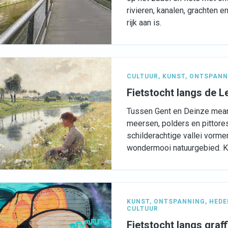
rivieren, kanalen, grachten 
rijk aan is.
CULTUUR
,
KUNST
,
ONTSPANN
Fietstocht langs de L
Tussen Gent en Deinze mean
meersen, polders en pittore
schilderachtige vallei vorm
wondermooi natuurgebied. K
KUNST
,
ONTSPANNING
,
HEDE
CULTUUR
Fietstocht langs graffi