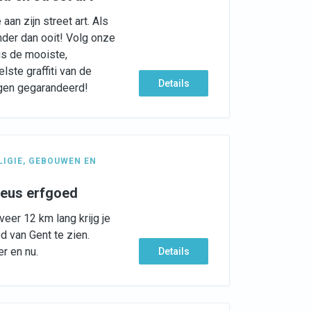
aan zijn street art. Als
ender dan ooit! Volg onze
gs de mooiste,
lste graffiti van de
Details
ngen gegarandeerd!
LIGIE
,
GEBOUWEN EN
gieus erfgoed
eer 12 km lang krijg je
d van Gent te zien.
r en nu.
Details