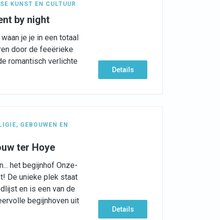
SE KUNST EN CULTUUR
nt by night
waan je je in een totaal
ren door de feeërieke
de romantisch verlichte
Details
LIGIE
,
GEBOUWEN EN
ouw ter Hoye
... het begijnhof Onze-
t! De unieke plek staat
ijst en is een van de
rvolle begijnhoven uit
Details