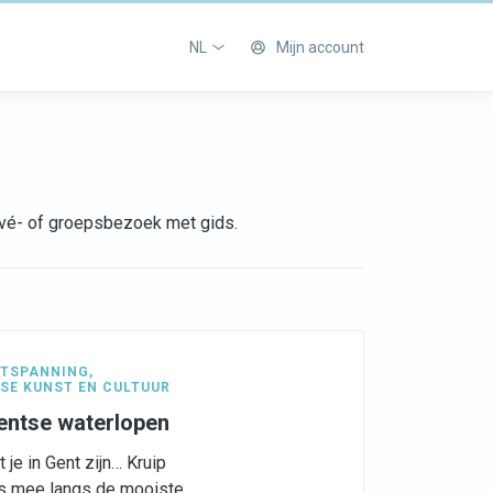
NL
Mijn account
rivé- of groepsbezoek met gids.
TSPANNING
,
SE KUNST EN CULTUUR
Gentse waterlopen
je in Gent zijn… Kruip
ns mee langs de mooiste