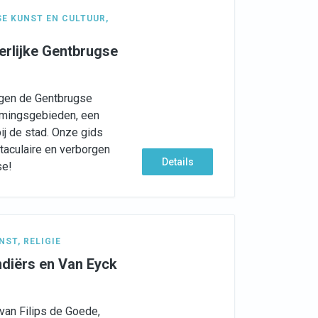
E KUNST EN CULTUUR
,
erlijke Gentbrugse
ggen de Gentbrugse
omingsgebieden, een
bij de stad. Onze gids
taculaire en verborgen
Details
se!
NST
,
RELIGIE
diërs en Van Eyck
 van Filips de Goede,