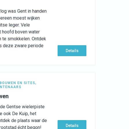
log was Gent in handen
edereen moest wijken
tse leger. Vele
t hoofd boven water
 te smokkelen. Ontdek
rs deze zware periode
Details
BOUWEN EN SITES
,
ENTENAARS
uwen
 de Gentse wielerpiste
je ook De Kuip, het
ntdek de plaats waar de
Details
rootstad écht begon!