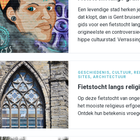
Een levendige stad herken je 
dat klopt, dan is Gent bruis
gids voor een fietstocht lan
origineelste en controversiee
hippe cultuurstad. Verrassi
GESCHIEDENIS
,
CULTUUR
,
RE
SITES
,
ARCHITECTUUR
Fietstocht langs reli
Op deze fietstocht van ongev
het mooiste religieus erfgoe
Ontdek hun betekenis vroege