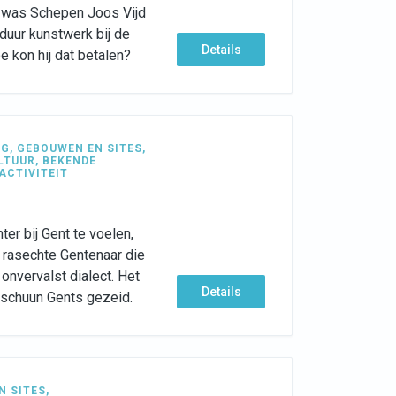
 was Schepen Joos Vijd
duur kunstwerk bij de
Details
 kon hij dat betalen?
NG
,
GEBOUWEN EN SITES
,
LTUUR
,
BEKENDE
ACTIVITEIT
ter bij Gent te voelen,
 rasechte Gentenaar die
 onvervalst dialect. Het
Details
n schuun Gents gezeid.
N SITES
,