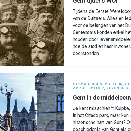
Gent tijdens WOI
Tijdens de Eerste Wereldoor
van de Duitsers. Alles en i
voor de belangen van het Dui
Gentenaars konden enkel he
houden door levensmiddelen
hoe de stad en haar inwone
doorstonden.
GESCHIEDENIS
,
CULTUUR
,
GE
ARCHITECTUUR
,
BEKENDE G
Gent in de middelee
Je kent misschien ’t Kuipke,
in het Citadelpark, maar ken 
historische hart van Gent? O
geschiedenis van Gent als g