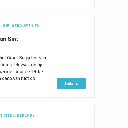
LIGIE
,
GEBOUWEN EN
an Sint-
 het Groot Begijnhof van
dere plek waar de tijd
op wandel door de 19de-
n oase van rust op
Details
N SITES
,
BEKENDE