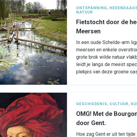
ONTSPANNING
,
HEDENDAAGS
NATUUR
Fietstocht door de he
Meersen
In een oude Schelde-arm li
meersen en enkele overstr
grote brok wilde natuur vlak
leidt je langs de meest spec
plekjes van deze groene oa
GESCHIEDENIS
,
CULTUUR
,
KU
OMG! Met de Bourgon
door Gent.
Hoe zag Gent er uit ten tijde