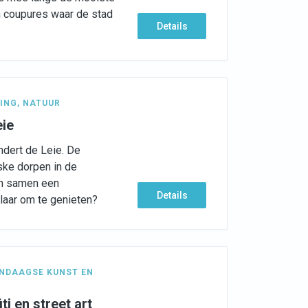
en coupures waar de stad
Details
ING
,
NATUUR
eie
dert de Leie. De
ske dorpen in de
en samen een
Details
laar om te genieten?
NDAAGSE KUNST EN
ti en street art