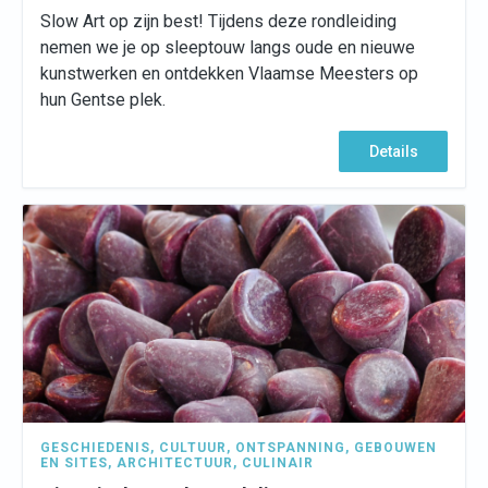
Slow Art op zijn best! Tijdens deze rondleiding
nemen we je op sleeptouw langs oude en nieuwe
kunstwerken en ontdekken Vlaamse Meesters op
hun Gentse plek.
Details
GESCHIEDENIS
,
CULTUUR
,
ONTSPANNING
,
GEBOUWEN
EN SITES
,
ARCHITECTUUR
,
CULINAIR