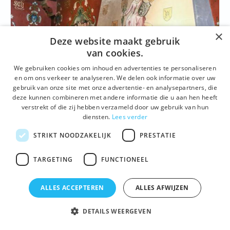
×
Deze website maakt gebruik
van cookies.
We gebruiken cookies om inhoud en advertenties te personaliseren
en om ons verkeer te analyseren. We delen ook informatie over uw
GESCHIEDENIS
,
GEBOUWEN EN SITES
,
ARCHITECTUUR
gebruik van onze site met onze advertentie- en analysepartners, die
deze kunnen combineren met andere informatie die u aan hen heeft
Havenhuis op de Graslei
verstrekt of die zij hebben verzameld door uw gebruik van hun
diensten.
Lees verder
De Gentse Gidsen loodsen je binnen in het prachtig
gerestaureerde Havenhuis op de Graslei en leiden je
STRIKT NOODZAKELIJK
PRESTATIE
rond van de kelder tot in de nok van het dak.
TARGETING
FUNCTIONEEL
Details
ALLES ACCEPTEREN
ALLES AFWIJZEN
DETAILS WEERGEVEN