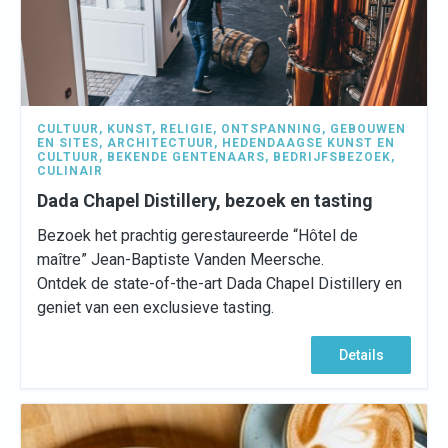
CULTUUR
,
KUNST
,
RELIGIE
,
ONTSPANNING
,
GEBOUWEN
EN SITES
,
ARCHITECTUUR
,
HEDENDAAGSE KUNST EN
CULTUUR
,
BEKENDE GENTENAARS
,
BEDRIJFSBEZOEK
,
CULINAIR
Dada Chapel Distillery, bezoek en tasting
Bezoek het prachtig gerestaureerde “Hôtel de
maître” Jean-Baptiste Vanden Meersche.
Ontdek de state-of-the-art Dada Chapel Distillery en
geniet van een exclusieve tasting.
Details