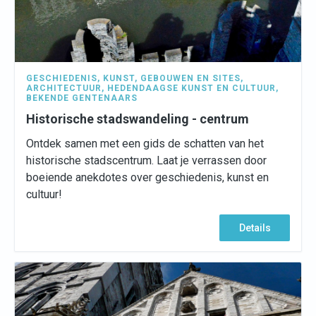
GESCHIEDENIS
,
KUNST
,
GEBOUWEN EN SITES
,
ARCHITECTUUR
,
HEDENDAAGSE KUNST EN CULTUUR
,
BEKENDE GENTENAARS
Historische stadswandeling - centrum
Ontdek samen met een gids de schatten van het
historische stadscentrum. Laat je verrassen door
boeiende anekdotes over geschiedenis, kunst en
cultuur!
Details