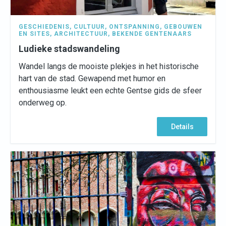
GESCHIEDENIS
,
CULTUUR
,
ONTSPANNING
,
GEBOUWEN
EN SITES
,
ARCHITECTUUR
,
BEKENDE GENTENAARS
Ludieke stadswandeling
Wandel langs de mooiste plekjes in het historische
hart van de stad. Gewapend met humor en
enthousiasme leukt een echte Gentse gids de sfeer
onderweg op.
Details