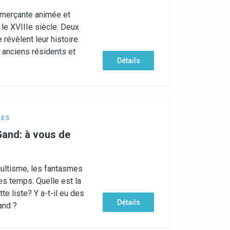
ommerçante animée et
le XVIIIe siècle. Deux
 révèlent leur histoire.
 anciens résidents et
Détails
TES
Gand: à vous de
ccultisme, les fantasmes
s temps. Quelle est la
e liste? Y a-t-il eu des
Détails
and ?