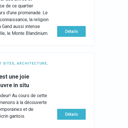
e de ce quartier
ours d'une promenade. Le
 connaissance, la religion
s à Gand aussi intense
Détails
ille, le Monte Blandinium.
T SITES
,
ARCHITECTURE
,
st une joie
uvre in situ
ndeur! Au cours de cette
mmenons à la découverte
emporaines et de
Détails
crin gantois.