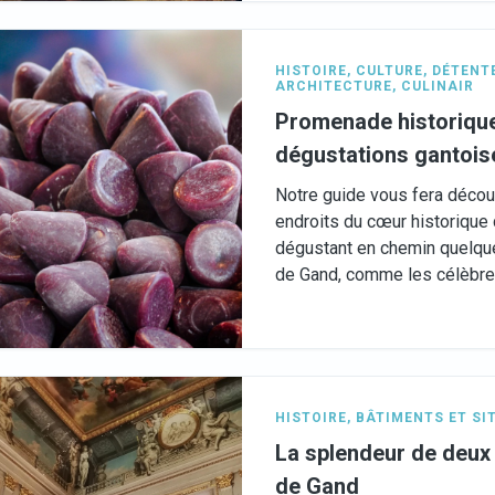
HISTOIRE
,
CULTURE
,
DÉTENT
ARCHITECTURE
,
CULINAIR
Promenade historiqu
dégustations gantois
Notre guide vous fera décou
endroits du cœur historique d
dégustant en chemin quelqu
de Gand, comme les célèbre
HISTOIRE
,
BÂTIMENTS ET SI
La splendeur de deux p
de Gand