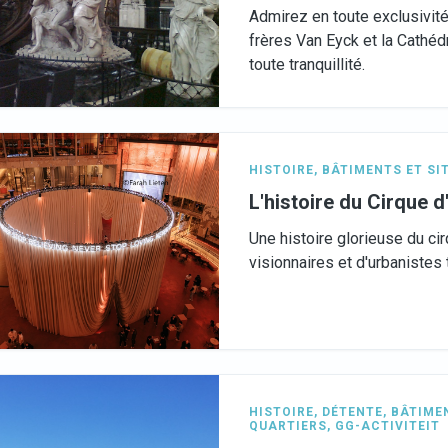
Admirez en toute exclusivit
frères Van Eyck et la Cathéd
toute tranquillité.
HISTOIRE
,
BÂTIMENTS ET SI
L'histoire du Cirque d
Une histoire glorieuse du ci
visionnaires et d'urbanistes
HISTOIRE
,
DÉTENTE
,
BÂTIMEN
QUARTIERS
,
GG-ACTIVITEIT