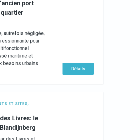
’ancien port
 quartier
e, autrefois négligée,
pressionnante pour
ltifonctionnel
ssé maritime et
x besoins urbains
Détails
TS ET SITES
,
es Livres: le
Blandijnberg
our des Livres et