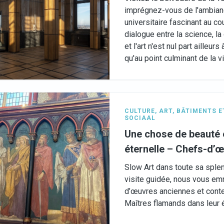
imprégnez-vous de l'ambianc
universitaire fascinant au c
dialogue entre la science, la
et l'art n'est nul part ailleur
qu'au point culminant de la v
CULTURE
,
ART
,
BÂTIMENTS E
SOCIAAL
Une chose de beauté e
éternelle – Chefs-d’œ
Slow Art dans toute sa sple
visite guidée, nous vous e
d’œuvres anciennes et cont
Maîtres flamands dans leur é