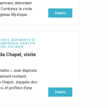
ptivant, débordant
e! Combinez la visite
Détails
'Agneau Mystique.
TENTE
,
BÂTIMENTS ET
TEMPORAIN
,
GANTOIS
RISE
,
CULINAIR
ada Chapel, visite
 maître » Jean-Baptiste
ement restauré.
da Chapel, équipée des
s, et profitez d'une
Détails