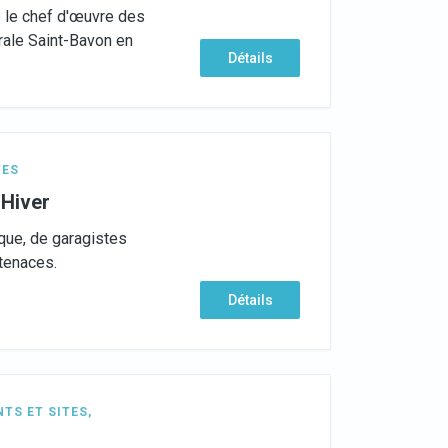
é le chef d'œuvre des
rale Saint-Bavon en
Détails
TES
'Hiver
rque, de garagistes
 tenaces.
Détails
TS ET SITES
,