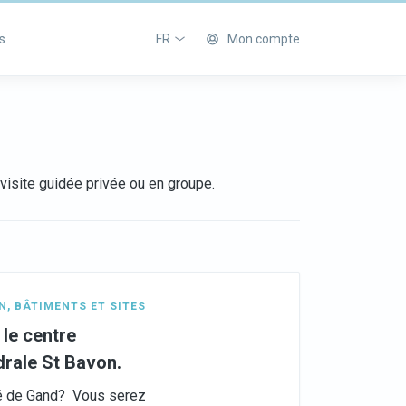
s
FR
Mon compte
isite guidée privée ou en groupe.
N
,
BÂTIMENTS ET SITES
 le centre
drale St Bavon.
sé de Gand? Vous serez