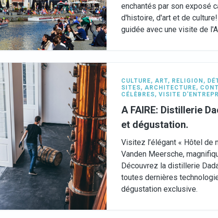
enchantés par son exposé ca
d'histoire, d'art et de cultur
guidée avec une visite de l
CULTURE
,
ART
,
RELIGION
,
DÉ
SITES
,
ARCHITECTURE
,
CON
CÉLÈBRES
,
VISITE D'ENTREP
A FAIRE: Distillerie D
et dégustation.
Visitez l’élégant « Hôtel de
Vanden Meersche, magnifiqu
Découvrez la distillerie Da
toutes dernières technologie
dégustation exclusive.