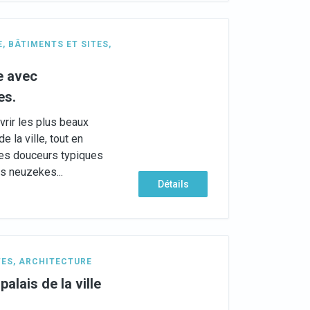
E
,
BÂTIMENTS ET SITES
,
e avec
es.
vrir les plus beaux
e la ville, tout en
es douceurs typiques
s neuzekes...
Détails
TES
,
ARCHITECTURE
alais de la ville