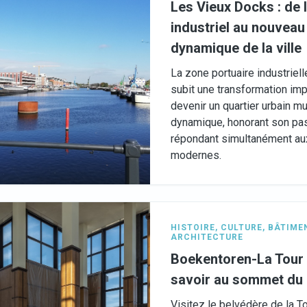
Les Vieux Docks : de l
industriel au nouveau
dynamique de la ville
La zone portuaire industriell
subit une transformation im
devenir un quartier urbain mu
dynamique, honorant son pa
répondant simultanément au
modernes.
HISTOIRE
,
CULTURE
,
BÂTIMEN
ARCHITECTURE
Boekentoren-La Tour d
savoir au sommet du 
Visitez le belvédère de la T